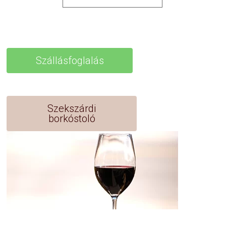
Szállásfoglalás
Szekszárdi
borkóstoló