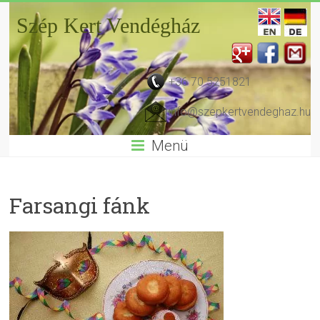
Szép Kert Vendégház
+36 70 5251821
info@szepkertvendeghaz.hu
Menü
Farsangi fánk