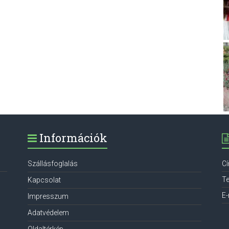
Információk
Szállásfoglalás
C
Te
Kapcsolat
E-
Impresszum
Adatvédelem
Oldaltérkép