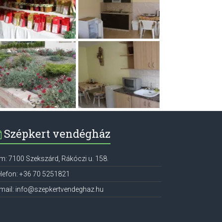
Szépkert vendégház
ím:
7100
Szekszárd
,
Rákóczi u. 158.
lefon:
+36 70 5251821
mail:
info@szepkertvendeghaz.hu