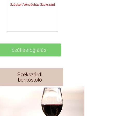
Szépkert Vendégház Szekszárd
Szállásfoglalás
Szekszárdi
borkóstoló