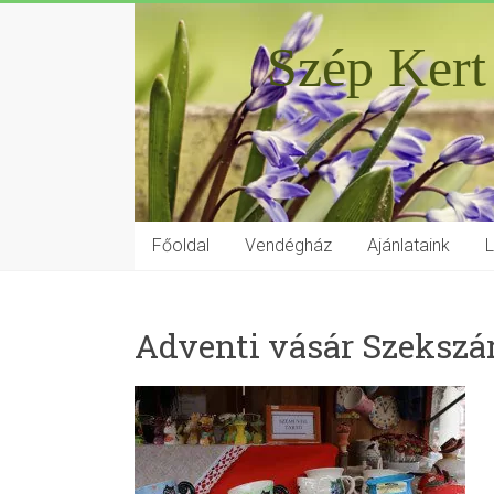
Szép Kert
Főoldal
Vendégház
Ajánlataink
Adventi vásár Szekszá