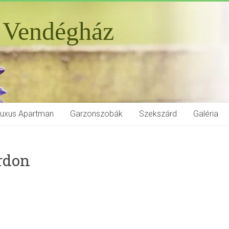
 Vendégház
Luxus Apartman
Garzonszobák
Szekszárd
Galéria
rdon