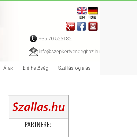
+36 70 5251821
info@szepkertvendeghaz.hu
Árak
Elérhetőség
Szállásfoglalás