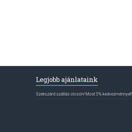
Legjobb ajánlataink
Szekszárd szállás olcsón! Most 5% kedvezménnyel!