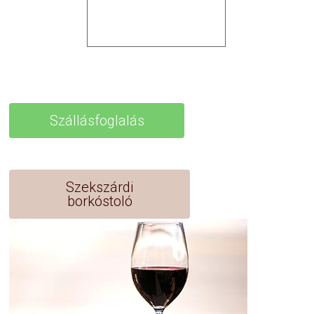
Szállásfoglalás
Szekszárdi
borkóstoló