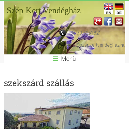
Szép Kert Vendégház
+36 70 5251821
info@szepkertvendeghaz.hu
Menü
szekszárd szállás