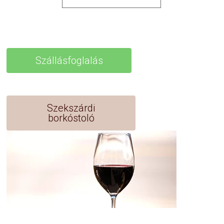
Szállásfoglalás
Szekszárdi
borkóstoló