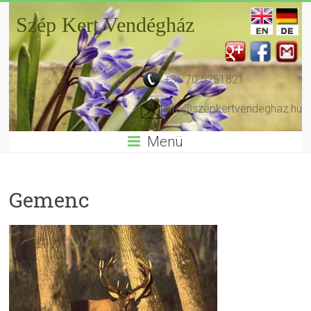
Szép Kert Vendégház
+36 70 5251821
info@szepkertvendeghaz.hu
Menü
Gemenc