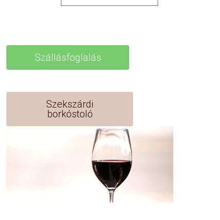
Szállásfoglalás
Szekszárdi
borkóstoló