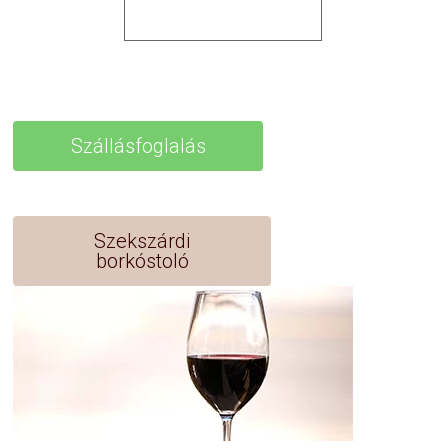
Szállásfoglalás
Szekszárdi
borkóstoló