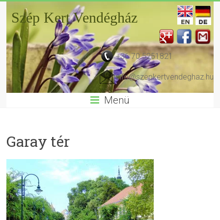
Szép Kert Vendégház
+36 70 5251821
info@szepkertvendeghaz.hu
Menü
Garay tér