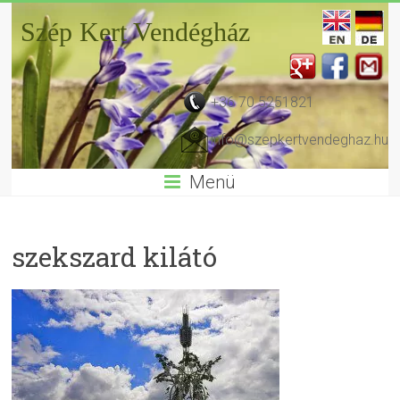
Szép Kert Vendégház
+36 70 5251821
info@szepkertvendeghaz.hu
Menü
szekszard kilátó