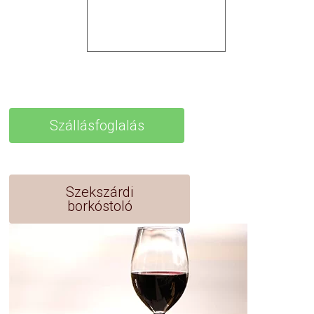
Szállásfoglalás
Szekszárdi
borkóstoló