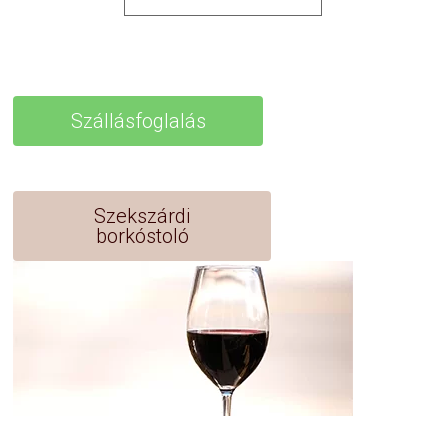
Szállásfoglalás
Szekszárdi
borkóstoló