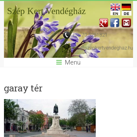
Szép Kert Vendégház
+36 70 5251821
info@szepkertvendeghaz.hu
Menü
garay tér