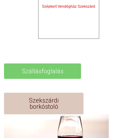
Szépkert Vendégház Szekszárd
Szállásfoglalás
Szekszárdi
borkóstoló