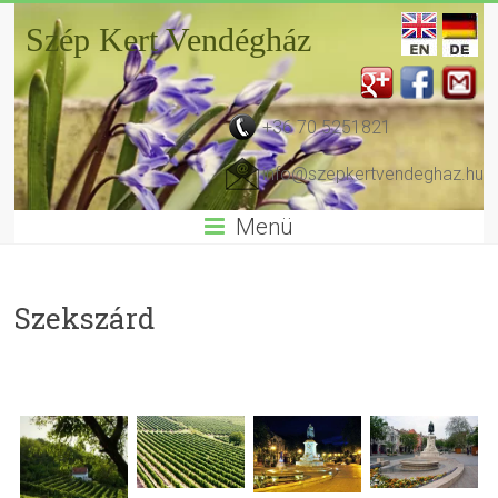
Szép Kert Vendégház
+36 70 5251821
info@szepkertvendeghaz.hu
Menü
Szekszárd