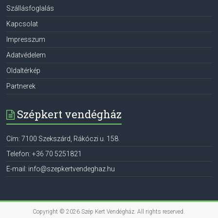
Szállásfoglalás
Kapcsolat
Impresszum
Adatvédelem
Oldaltérkép
Partnerek
Szépkert vendégház
Cím:
7100
Szekszárd
,
Rákóczi u. 158.
Telefon:
+36 70 5251821
E-mail:
info@szepkertvendeghaz.hu
Copyright © 2026
Szép Kert Vendégház
. All rights reserved.