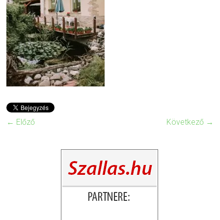
← Előző
Következő →