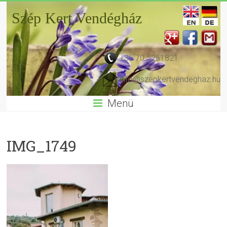
Szép Kert Vendégház
+36 70 5251821
info@szepkertvendeghaz.hu
Menü
IMG_1749