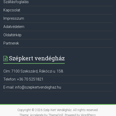
Szállásfoglalás
Kapcsolat
Impresszum
Adatvédelem
Oldaltérkép
Partnerek
Szépkert vendégház
Cím:
7100
Szekszárd
,
Rákóczi u. 158.
Telefon:
+36 70 5251821
E-mail:
info@szepkertvendeghaz.hu
Copyright © 2026
Szép Kert Vendégház
. All rights reserved.
Theme:
Accelerate
by ThemeGrill. Powered by
WordPress
.