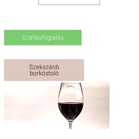
Szállásfoglalás
Szekszárdi
borkóstoló