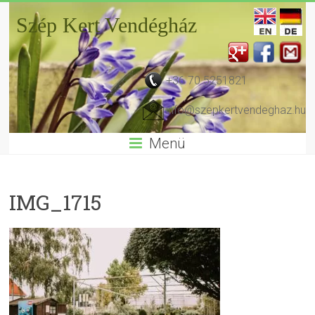
Szép Kert Vendégház
+36 70 5251821
info@szepkertvendeghaz.hu
Menü
IMG_1715