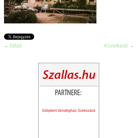
← Előző
Következő →
Szépkert Vendégház Szekszárd