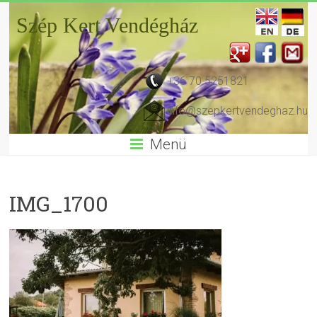
Szép Kert Vendégház
+36 70 5251821
info@szepkertvendeghaz.hu
Menü
IMG_1700