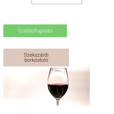
Szállásfoglalás
Szekszárdi
borkóstoló