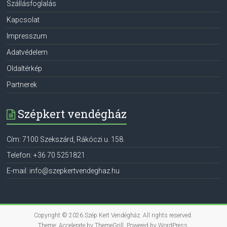
Szállásfoglalás
Kapcsolat
Impresszum
Adatvédelem
Oldaltérkép
Partnerek
Szépkert vendégház
Cím:
7100
Szekszárd
,
Rákóczi u. 158.
Telefon:
+36 70 5251821
E-mail:
info@szepkertvendeghaz.hu
Copyright © 2026
Szép Kert Vendégház
. All rights reserved.
Theme:
Accelerate
by ThemeGrill. Powered by
WordPress
.