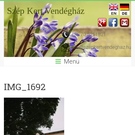
Szép Kert Vendégház
+36 70 5251821
info@szepkertvendeghaz.hu
Menü
IMG_1692