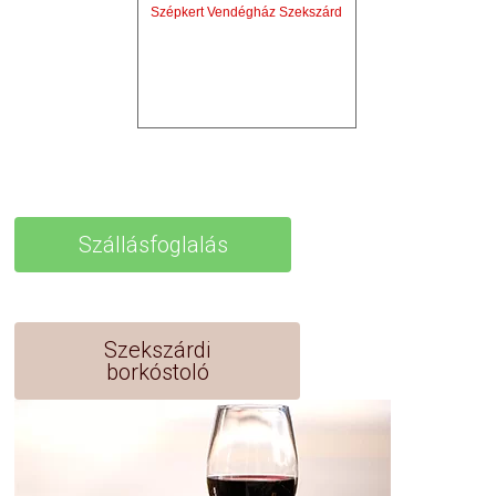
Szépkert Vendégház Szekszárd
Szállásfoglalás
Szekszárdi
borkóstoló