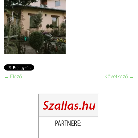
← Előző
Következő →