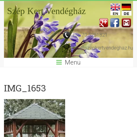
Szép Kert Vendégház
+36 70 5251821
info@szepkertvendeghaz.hu
Menü
IMG_1653