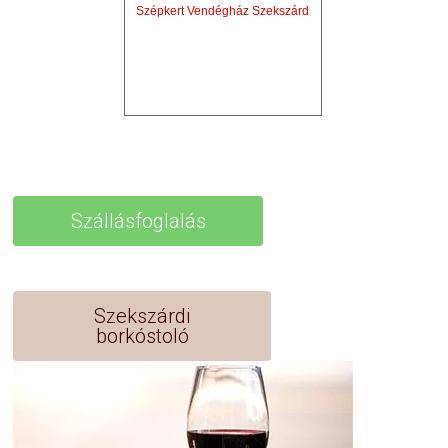
Szépkert Vendégház Szekszárd
Szállásfoglalás
Szekszárdi
borkóstoló