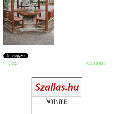
← Előző
Következő →