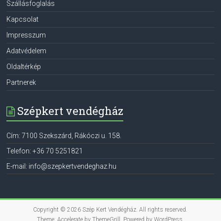
Szállásfoglalás
Kapcsolat
Impresszum
Adatvédelem
Oldaltérkép
Partnerek
Szépkert vendégház
Cím:
7100
Szekszárd
,
Rákóczi u. 158.
Telefon:
+36 70 5251821
E-mail:
info@szepkertvendeghaz.hu
Copyright © 2026
Szép Kert Vendégház
. All rights reserved.
Theme:
Accelerate
by ThemeGrill. Powered by
WordPress
.