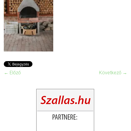
← Előző
Következő →