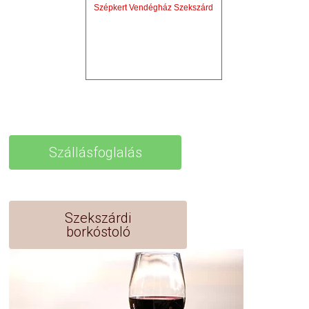
Szépkert Vendégház Szekszárd
Szállásfoglalás
Szekszárdi
borkóstoló