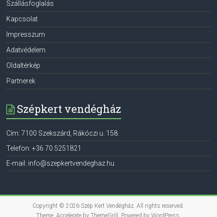
Szállásfoglalás
Kapcsolat
Impresszum
Adatvédelem
Oldaltérkép
Partnerek
Szépkert vendégház
Cím:
7100
Szekszárd
,
Rákóczi u. 158.
Telefon:
+36 70 5251821
E-mail:
info@szepkertvendeghaz.hu
Copyright © 2026
Szép Kert Vendégház
. All rights reserved.
Theme:
Accelerate
by ThemeGrill. Powered by
WordPress
.