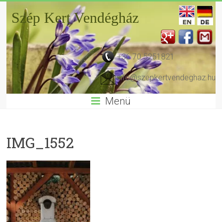
Szép Kert Vendégház
+36 70 5251821
info@szepkertvendeghaz.hu
Menü
IMG_1552