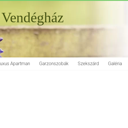
 Vendégház
Luxus Apartman
Garzonszobák
Szekszárd
Galéria