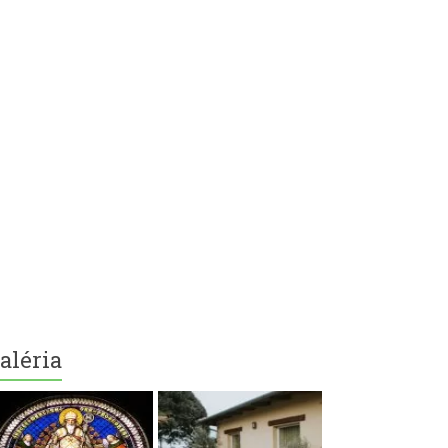
aléria