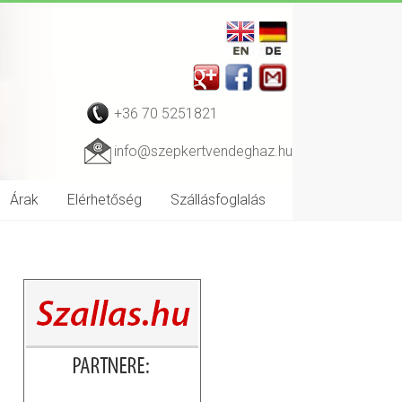
+36 70 5251821
info@szepkertvendeghaz.hu
Árak
Elérhetőség
Szállásfoglalás