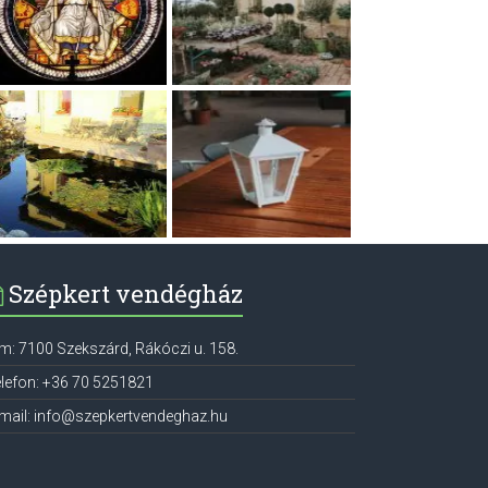
Szépkert vendégház
ím:
7100
Szekszárd
,
Rákóczi u. 158.
lefon:
+36 70 5251821
mail:
info@szepkertvendeghaz.hu