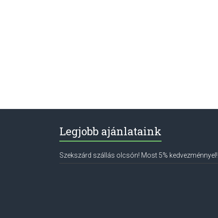
Legjobb ajánlataink
Szekszárd szállás olcsón! Most 5% kedvezménnyel!