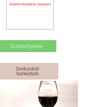
Szépkert Vendégház Szekszárd
Szállásfoglalás
Szekszárdi
borkóstoló