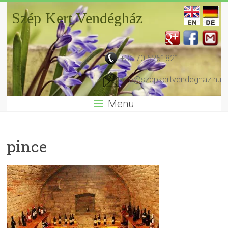
Szép Kert Vendégház
+36 70 5251821
info@szepkertvendeghaz.hu
Menü
pince