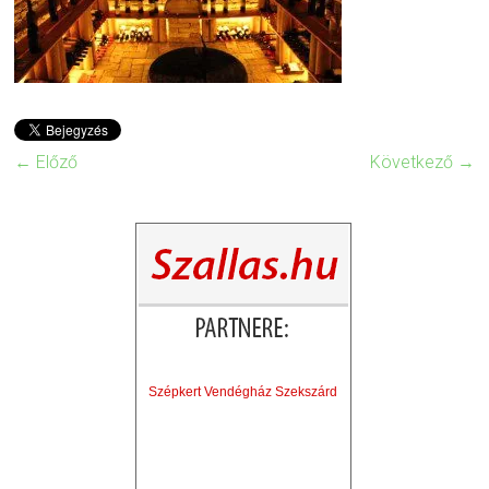
← Előző
Következő →
Szépkert Vendégház Szekszárd