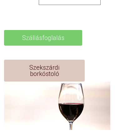
Szállásfoglalás
Szekszárdi
borkóstoló