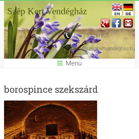
Szép Kert Vendégház
+36 70 5251821
info@szepkertvendeghaz.hu
Menü
borospince szekszárd