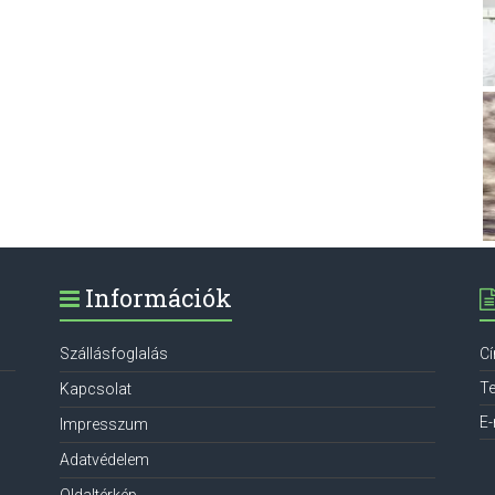
Információk
Szállásfoglalás
C
Te
Kapcsolat
E-
Impresszum
Adatvédelem
Oldaltérkép