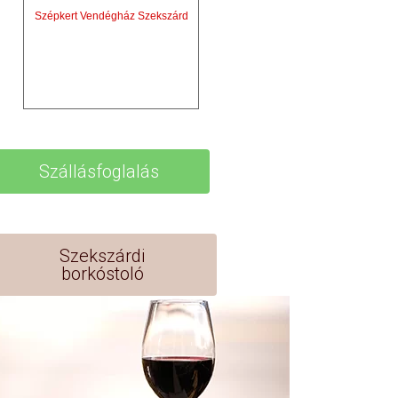
Szépkert Vendégház Szekszárd
Szállásfoglalás
Szekszárdi
borkóstoló