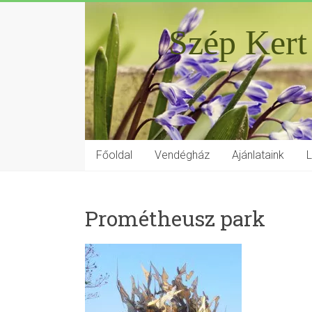
Szép Kert
Főoldal
Vendégház
Ajánlataink
Prométheusz park