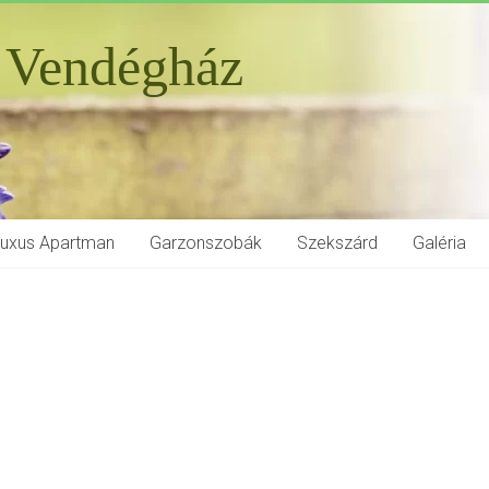
 Vendégház
Luxus Apartman
Garzonszobák
Szekszárd
Galéria