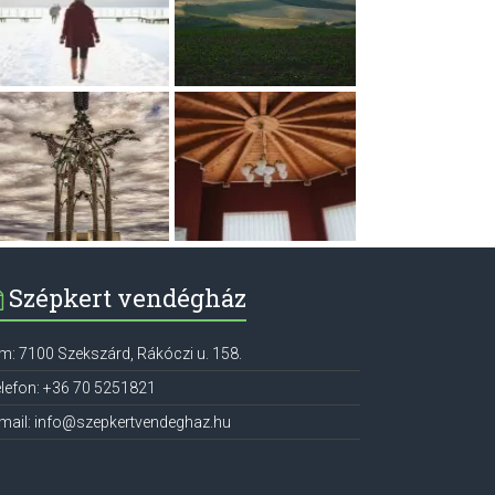
Szépkert vendégház
ím:
7100
Szekszárd
,
Rákóczi u. 158.
lefon:
+36 70 5251821
mail:
info@szepkertvendeghaz.hu