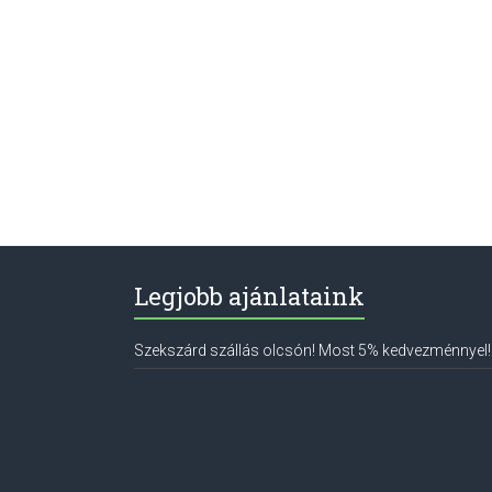
Legjobb ajánlataink
Szekszárd szállás olcsón! Most 5% kedvezménnyel!