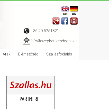
+36 70 5251821
info@szepkertvendeghaz.hu
Árak
Elérhetőség
Szállásfoglalás