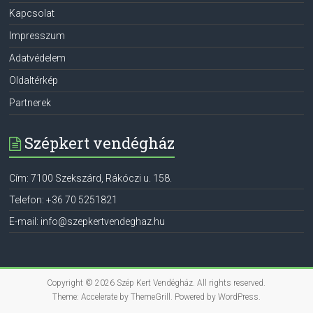
Kapcsolat
Impresszum
Adatvédelem
Oldaltérkép
Partnerek
Szépkert vendégház
Cím:
7100
Szekszárd
,
Rákóczi u. 158.
Telefon:
+36 70 5251821
E-mail:
info@szepkertvendeghaz.hu
Copyright © 2026
Szép Kert Vendégház
. All rights reserved.
Theme:
Accelerate
by ThemeGrill. Powered by
WordPress
.