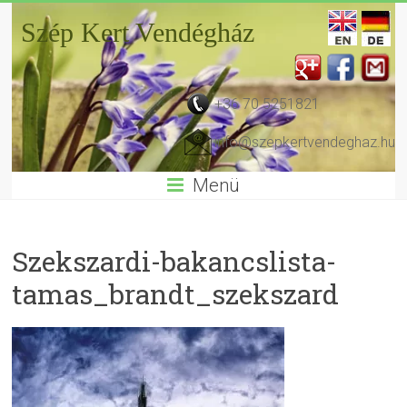
Szép Kert Vendégház
+36 70 5251821
info@szepkertvendeghaz.hu
Menü
Szekszardi-bakancslista-
tamas_brandt_szekszard