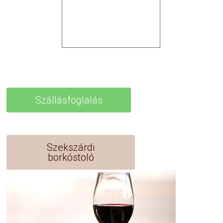
Szállásfoglalás
Szekszárdi
borkóstoló