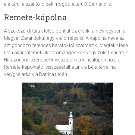
elé tárul a szántóföldek mögött elterülő Gemenc is.
Remete-kápolna
A szekszárdi túra utolsó pontjához érünk, amely egyben a
Magyar Zarándokút egyik állomása is. A kápolna neve az
azt gondozó ferences barátoktól származik. Megtekintése
után akár rátérhetünk az országos kék vagy zöld túraútra is.
Ha azonban szeretnénk visszatérni a kiindulóponthoz, a
Remete kápolnától visszasétálhatunk a Béla térre, ha
végighaladunk a Bartina utcán.