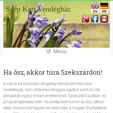
Szép Kert Vendégház
+36 70 5251821
info@szepkertvendeghaz.hu
Menü
Ha ősz, akkor túra Szekszárdon!
A város és környéke rengeteg természeti kinccsel
rendelkezik, nem érdemes kihagyni egyiket sem! Az ide
látogatók egész évben érdeklődnek Szekszárd szállás- és
programajánlatai után. Ha pedig beköszönt az ősz, akkor
ideje összecsomagolni, és nekivágni a magas löszfalakkal