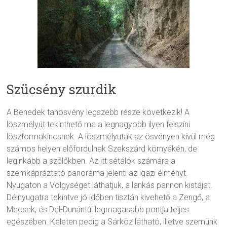
Szücsény szurdik
A Benedek tanösvény legszebb része következik! A
löszmélyút tekinthető ma a legnagyobb ilyen felszíni
löszformakincsnek. A löszmélyutak az ösvényen kívül még
számos helyen előfordulnak Szekszárd környékén, de
leginkább a szőlőkben. Az itt sétálók számára a
szemkápráztató panoráma jelenti az igazi élményt.
Nyugaton a Völgységet láthatjuk, a lankás pannon kistájat.
Délnyugatra tekintve jó időben tisztán kivehető a Zengő, a
Mecsek, és Dél-Dunántúl legmagasabb pontja teljes
egészében. Keleten pedig a Sárköz látható, illetve szemünk