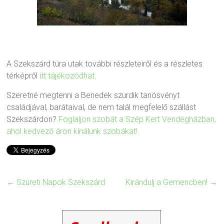
A Szekszárd túra utak további részleteiről és a részletes
térképről
itt tájékozódhat
.
Szeretné megtenni a Benedek szurdik tanösvényt
családjával, barátaival, de nem talál megfelelő szállást
Szekszárdon?
Foglaljon szobát a Szép Kert Vendégházban,
ahol kedvező áron kínálunk szobákat!
←
Szüreti Napok Szekszárd
Kirándulj a Gemencben!
→