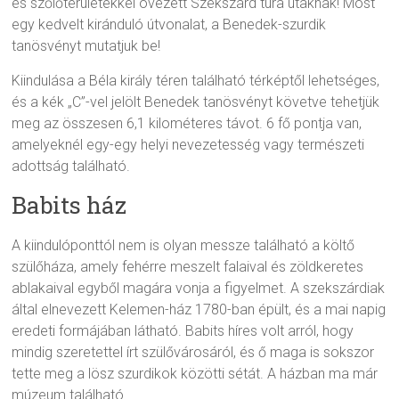
és szőlőterületekkel övezett Szekszárd túra utaknak! Most
egy kedvelt kiránduló útvonalat, a Benedek-szurdik
tanösvényt mutatjuk be!
Kiindulása a Béla király téren található térképtől lehetséges,
és a kék „C”-vel jelölt Benedek tanösvényt követve tehetjük
meg az összesen 6,1 kilométeres távot. 6 fő pontja van,
amelyeknél egy-egy helyi nevezetesség vagy természeti
adottság található.
Babits ház
A kiindulóponttól nem is olyan messze található a költő
szülőháza, amely fehérre meszelt falaival és zöldkeretes
ablakaival egyből magára vonja a figyelmet. A szekszárdiak
által elnevezett Kelemen-ház 1780-ban épült, és a mai napig
eredeti formájában látható. Babits híres volt arról, hogy
mindig szeretettel írt szülővárosáról, és ő maga is sokszor
tette meg a lösz szurdikok közötti sétát. A házban ma már
múzeum található.