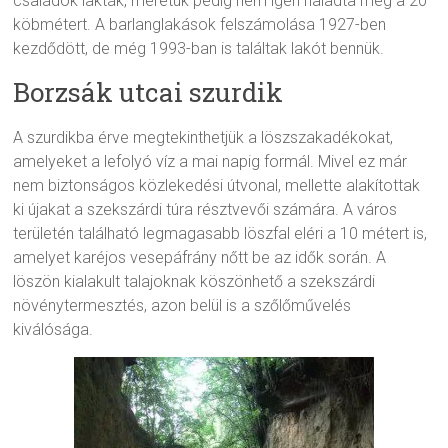
családok lakták, méretük pedig nem igen haladta meg a 20
köbmétert. A barlanglakások felszámolása 1927-ben
kezdődött, de még 1993-ban is találtak lakót bennük.
Borzsák utcai szurdik
A szurdikba érve megtekinthetjük a löszszakadékokat,
amelyeket a lefolyó víz a mai napig formál. Mivel ez már
nem biztonságos közlekedési útvonal, mellette alakítottak
ki újakat a szekszárdi túra résztvevői számára. A város
területén található legmagasabb löszfal eléri a 10 métert is,
amelyet karéjos vesepáfrány nőtt be az idők során. A
löszön kialakult talajoknak köszönhető a szekszárdi
növénytermesztés, azon belül is a szőlőművelés
kiválósága.